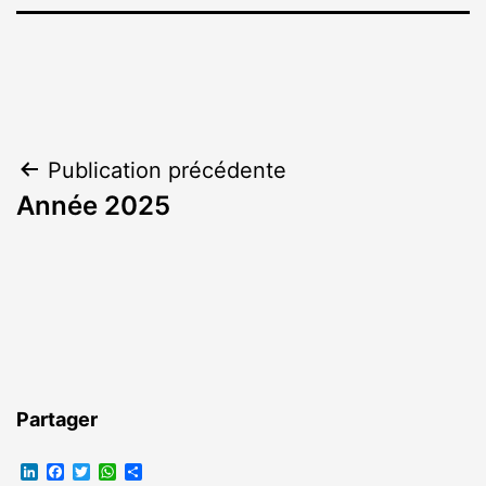
Navigation
Publication précédente
Année 2025
de
l’article
Partager
LinkedIn
Facebook
Twitter
WhatsApp
Partager