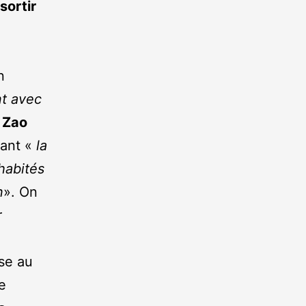
sortir
n
t avec
e
Zao
iant «
la
 habités
n
». On
r
ose au
e