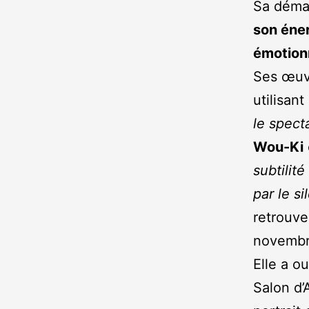
Sa déma
son éner
émotion
Ses œuvr
utilisan
le specta
Wou-Ki
subtilit
par le s
retrouve
novembre
Elle a o
Salon d’