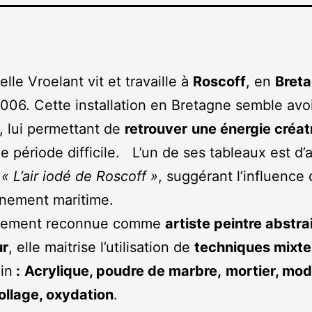
le Vroelant vit et travaille à
Roscoff
, en
Bret
006. Cette installation en Bretagne semble avo
, lui permettant de
retrouver
une énergie créat
e période difficile. L’un de ses tableaux est d’a
:
« L’air iodé de Roscoff »
, suggérant l’influence
nnement maritime.
alement reconnue comme
artiste peintre abstra
ur
, elle maitrise l’utilisation de
techniques mixt
lin
:
Acrylique, poudre de marbre,
mortier, mod
ollage, oxydation
.