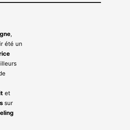
agne
,
ir été un
rice
illeurs
 de
it
et
es
sur
eling