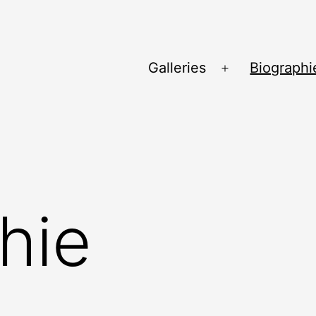
Galleries
Biographi
Ouvrir
le
menu
hie