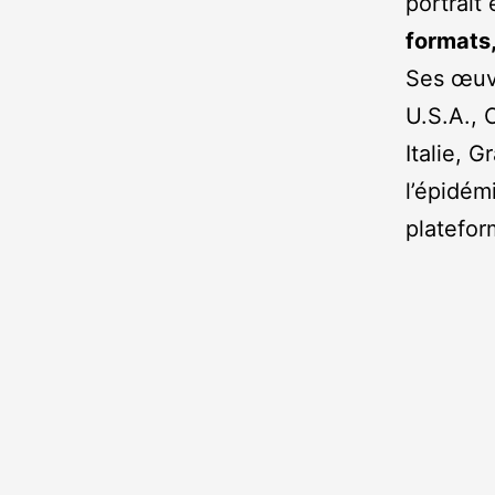
portrait 
formats,
Ses œuvr
U.S.A., 
Italie, 
l’épidém
platefor