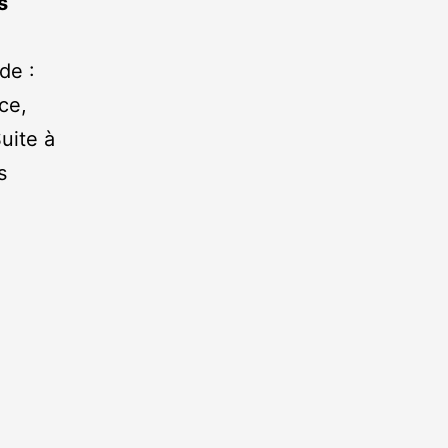
s
de :
ce,
uite à
s