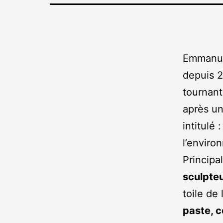
Emmanuel
depuis 2
tournant
après un
intitulé 
l’enviro
Princip
sculpte
toile de 
paste, c