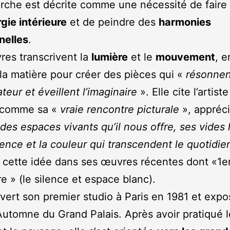
rche est décrite comme une nécessité de faire
gie intérieure
et de peindre des
harmonies
nelles
.
es transcrivent la
lumière
et le
mouvement
, e
t la matière pour créer des pièces qui «
résonnen
teur et éveillent l’imaginaire
». Elle cite l’artist
comme sa «
vraie rencontre picturale
», appréc
é des espaces vivants qu’il nous offre, ses vides
ilence et la couleur qui transcendent le quotidie
 cette idée dans ses œuvres récentes dont «1e
 » (le silence et espace blanc).
uvert son premier studio à Paris en 1981 et exp
Automne du Grand Palais. Après avoir pratiqué l