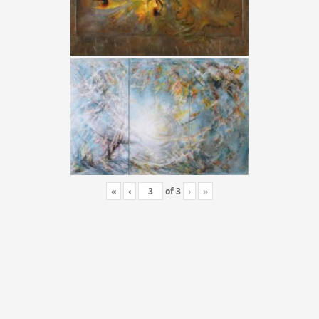
«
‹
of
3
›
»